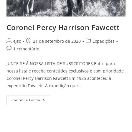
Coronel Percy Harrison Fawcett
Autor
Post
Categoria
ejso
21 de setembro de 2020
Expedições
do
publicado:
do
Comentários
1 comentário
post:
post:
do
post:
JUNTE-SE Á NOSSA LISTA DE SUBSCRITORES Entre para
nossa lista e receba conteúdos exclusivos e com prioridade
Coronel Percy Harrison Fawcett Em 1925 aconteceu à
expedição Fawcett. A expedição que…
Coronel
Continue Lendo
Percy
Harrison
Fawcett