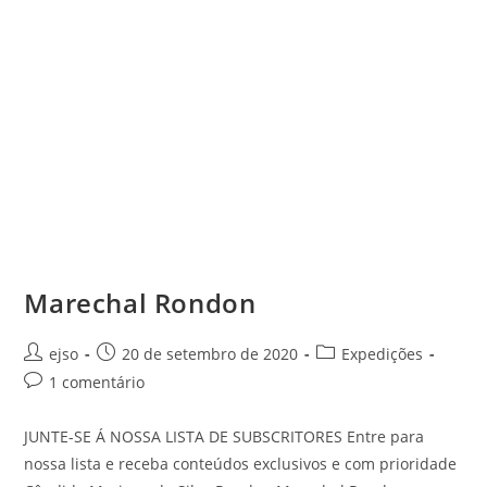
Marechal Rondon
Autor
Post
Categoria
ejso
20 de setembro de 2020
Expedições
do
publicado:
do
Comentários
1 comentário
post:
post:
do
post:
JUNTE-SE Á NOSSA LISTA DE SUBSCRITORES Entre para
nossa lista e receba conteúdos exclusivos e com prioridade