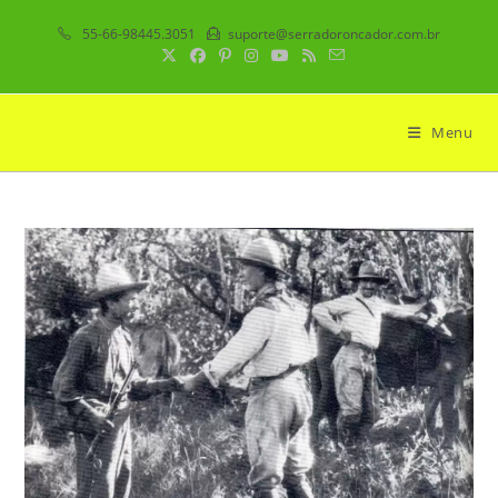
Ir
55-66-98445.3051
suporte@serradoroncador.com.br
para
o
conteúdo
Menu