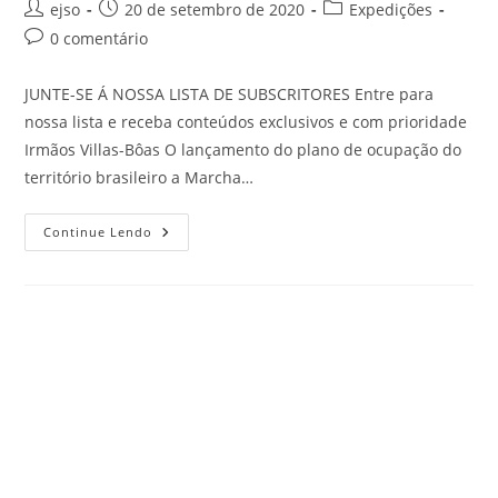
Autor
Post
Categoria
ejso
20 de setembro de 2020
Expedições
do
publicado:
do
Comentários
0 comentário
post:
post:
do
post:
JUNTE-SE Á NOSSA LISTA DE SUBSCRITORES Entre para
nossa lista e receba conteúdos exclusivos e com prioridade
Irmãos Villas-Bôas O lançamento do plano de ocupação do
território brasileiro a Marcha…
Irmãos
Continue Lendo
Villas-
Bôas