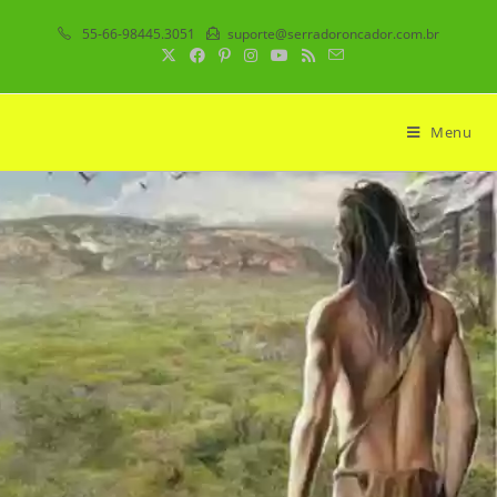
55-66-98445.3051
suporte@serradoroncador.com.br
Menu