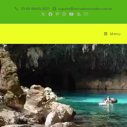
55-66-98445.3051
suporte@serradoroncador.com.br
Menu