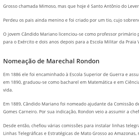
Grosso chamada Mimoso, mas que hoje é Santo Antônio do Lever
Perdeu os pais ainda menino e foi criado por um tio, cujo sobr
O jovem Cândido Mariano licenciou-se como professor primário pe
para o Exército e dois anos depois para a Escola Militar da Praia
Nomeação de Marechal Rondon
Em 1886 ele foi encaminhado à Escola Superior de Guerra e ass
em 1890, graduou-se como bacharel em Matemática e em Ciências F
vida.
Em 1889, Cândido Mariano foi nomeado ajudante da Comissão de C
Gomes Carneiro. Por sua indicação, Rondon veio a assumir a chefi
Desde então, chefiou várias comissões para instalar linhas teleg
Linhas Telegráficas e Estratégicas de Mato Grosso ao Amazonas