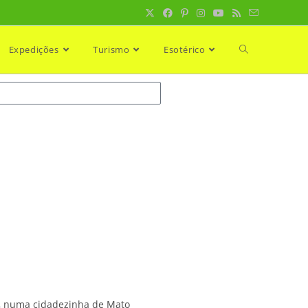
Expedições
Turismo
Esotérico
5, numa cidadezinha de Mato