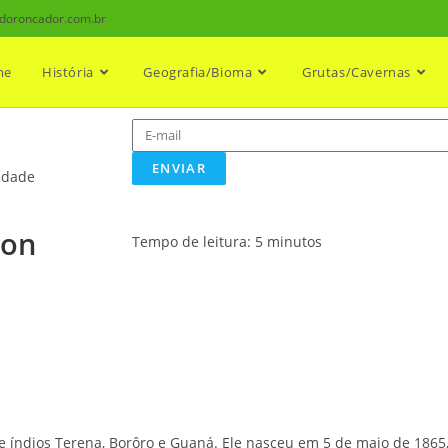
doroncador.com.br
me
História
Geografia/Bioma
Grutas/Cavernas
ENVIAR
ridade
don
Tempo de leitura:
5
minutos
 índios Terena, Borôro e Guaná. Ele nasceu em 5 de maio de 186