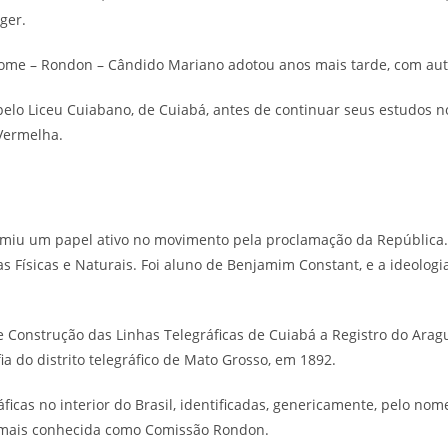
ger.
enome – Rondon – Cândido Mariano adotou anos mais tarde, com aut
lo Liceu Cuiabano, de Cuiabá, antes de continuar seus estudos no
 Vermelha.
umiu um papel ativo no movimento pela proclamação da República
ísicas e Naturais. Foi aluno de Benjamim Constant, e a ideologia 
onstrução das Linhas Telegráficas de Cuiabá a Registro do Aragua
a do distrito telegráfico de Mato Grosso, em 1892.
ráficas no interior do Brasil, identificadas, genericamente, pelo n
, mais conhecida como Comissão Rondon.