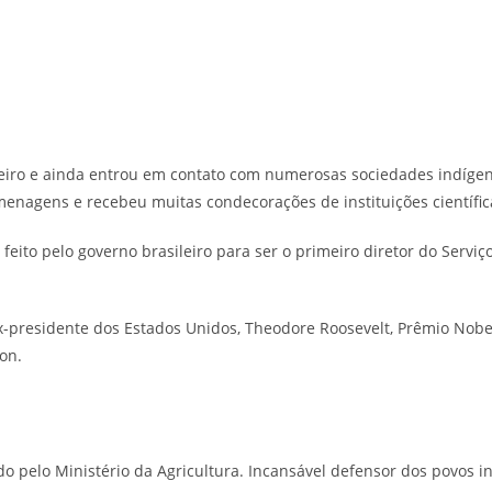
ileiro e ainda entrou em contato com numerosas sociedades indígen
menagens e recebeu muitas condecorações de instituições científica
eito pelo governo brasileiro para ser o primeiro diretor do Serviç
x-presidente dos Estados Unidos, Theodore Roosevelt, Prêmio Nobel
don.
do pelo Ministério da Agricultura. Incansável defensor dos povos in