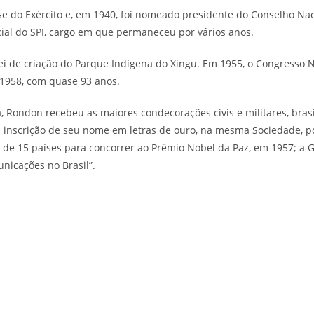
se do Exército e, em 1940, foi nomeado presidente do Conselho Nac
encial do SPI, cargo em que permaneceu por vários anos.
i de criação do Parque Indígena do Xingu. Em 1955, o Congresso N
e 1958, com quase 93 anos.
Rondon recebeu as maiores condecorações civis e militares, brasil
a inscrição de seu nome em letras de ouro, na mesma Sociedade, po
ão de 15 países para concorrer ao Prêmio Nobel da Paz, em 1957; a
unicações no Brasil”.