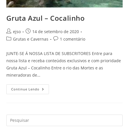
Gruta Azul – Cocalinho
Autor
Post
ejso
14 de setembro de 2020
do
publicado:
Categoria
Comentários
Grutas e Cavernas
1 comentário
post:
do
do
post:
post:
JUNTE-SE Á NOSSA LISTA DE SUBSCRITORES Entre para
nossa lista e receba conteúdos exclusivos e com prioridade
Gruta Azul – Cocalinho Entre o rio das Mortes e as
mineradoras de…
Gruta
Continue Lendo
Azul
–
Cocalinho