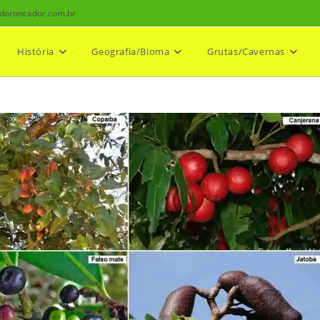
doroncador.com.br
História
Geografia/Bioma
Grutas/Cavernas