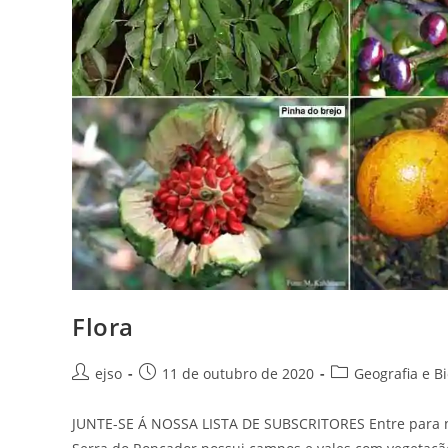
Flora
Autor
Post
Categoria
ejso
11 de outubro de 2020
Geografia e B
do
publicado:
do
post:
post:
JUNTE-SE Á NOSSA LISTA DE SUBSCRITORES Entre para nos