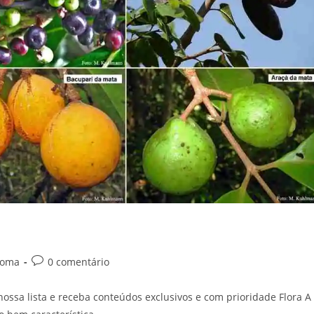
Comentários
ioma
0 comentário
do
post:
sa lista e receba conteúdos exclusivos e com prioridade Flora A