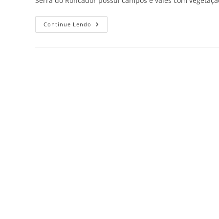
Serra do Roncador possui campos e vales com vegetaçã
Flora
Continue Lendo