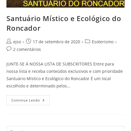
Santuário Místico e Ecológico do
Roncador
Autor
Post
Categoria
ejso
17 de setembro de 2020
Esoterismo
do
publicado:
do
Comentários
2 comentários
post:
post:
do
post:
JUNTE-SE Á NOSSA LISTA DE SUBSCRITORES Entre para
nossa lista e receba conteúdos exclusivos e com prioridade
Santuário Místico e Ecológico do Roncador É um local
escolhido e determinado pelos…
Santuário
Continue Lendo
Místico
E
Ecológico
Do
Roncador