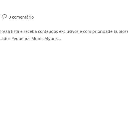
Comentários
0 comentário
do
post:
ssa lista e receba conteúdos exclusivos e com prioridade Eubios
Roncador Pequenos Munis Alguns…