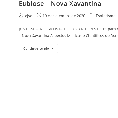
Eubiose – Nova Xavantina
Autor
Post
Categoria
ejso
19 de setembro de 2020
Esoterismo
do
publicado:
do
post:
post:
JUNTE-SE Á NOSSA LISTA DE SUBSCRITORES Entre para no
– Nova Xavantina Aspectos Místicos e Científicos do 
Eubiose
Continue Lendo
–
Nova
Xavantina