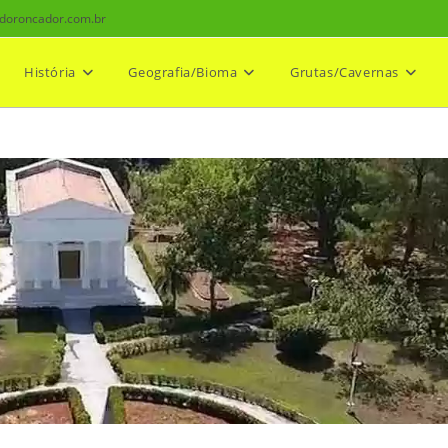
doroncador.com.br
História
Geografia/Bioma
Grutas/Cavernas