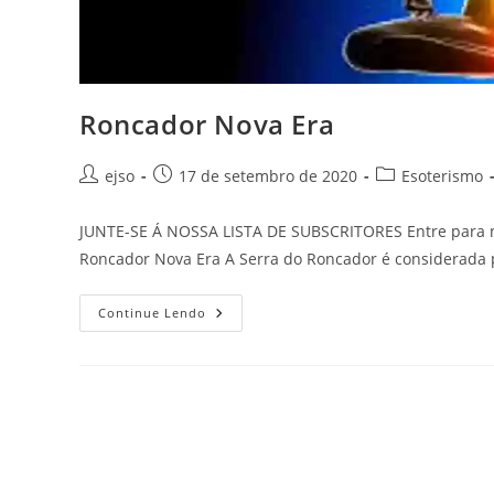
Roncador Nova Era
Autor
Post
Categoria
ejso
17 de setembro de 2020
Esoterismo
do
publicado:
do
post:
post:
JUNTE-SE Á NOSSA LISTA DE SUBSCRITORES Entre para no
Roncador Nova Era A Serra do Roncador é considerada 
Roncador
Continue Lendo
Nova
Era