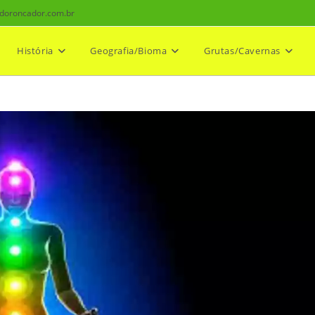
doroncador.com.br
História
Geografia/Bioma
Grutas/Cavernas