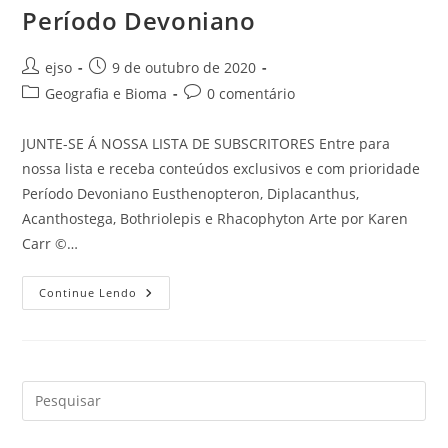
Período Devoniano
Autor
Post
ejso
9 de outubro de 2020
do
publicado:
Categoria
Comentários
Geografia e Bioma
0 comentário
post:
do
do
post:
post:
JUNTE-SE Á NOSSA LISTA DE SUBSCRITORES Entre para
nossa lista e receba conteúdos exclusivos e com prioridade
Período Devoniano Eusthenopteron, Diplacanthus,
Acanthostega, Bothriolepis e Rhacophyton Arte por Karen
Carr ©…
Período
Continue Lendo
Devoniano